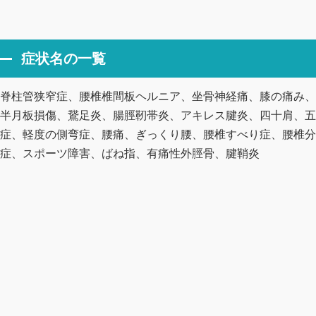
症状名の一覧
脊柱管狭窄症、腰椎椎間板ヘルニア、坐骨神経痛、膝の痛み、
半月板損傷、鵞足炎、腸脛靭帯炎、アキレス腱炎、四十肩、五
症、軽度の側弯症、腰痛、ぎっくり腰、腰椎すべり症、腰椎分
症、スポーツ障害、ばね指、有痛性外脛骨、腱鞘炎