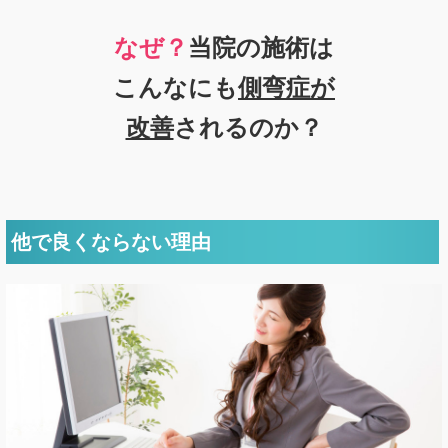
なぜ？
当院の
施術は
こんなにも
側弯症
が
改善
されるのか？
他で良くならない理由