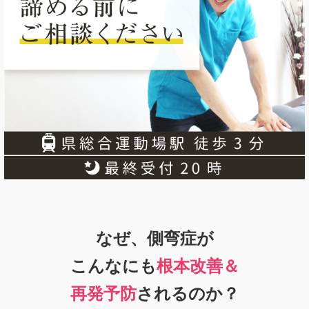
なぜ、側弯症が
こんなにも
根本改善＆
再発予防
されるのか？