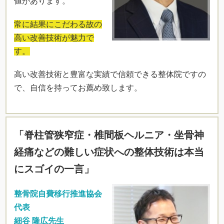
値があります。
常に結果にこだわる故の
高い改善技術が魅力で
す。
高い改善技術と豊富な実績で信頼できる整体院ですの
で、自信を持ってお薦め致します。
「脊柱管狭窄症・椎間板ヘルニア・坐骨神
経痛などの難しい症状への整体技術は本当
にスゴイの一言」
整骨院自費移行推進協会
代表
細谷 隆広先生