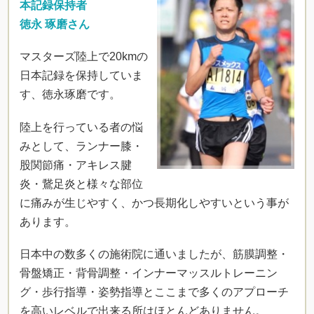
本記録保持者
徳永 琢磨さん
マスターズ陸上で20kmの
日本記録を保持していま
す、徳永琢磨です。
陸上を行っている者の悩
みとして、ランナー膝・
股関節痛・アキレス腱
炎・鵞足炎と様々な部位
に痛みが生じやすく、かつ長期化しやすいという事が
あります。
日本中の数多くの施術院に通いましたが、筋膜調整・
骨盤矯正・背骨調整・インナーマッスルトレーニン
グ・歩行指導・姿勢指導とここまで多くのアプローチ
を高いレベルで出来る所はほとんどありません。