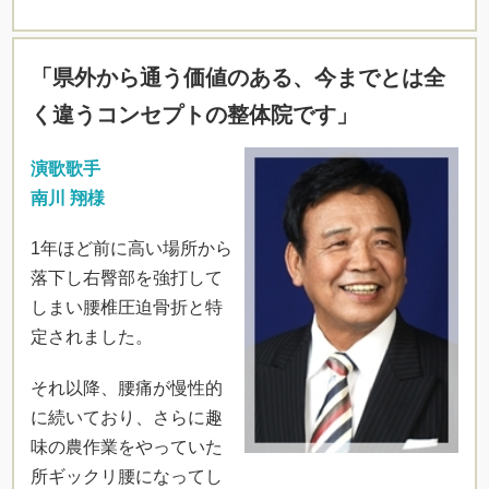
「県外から通う価値のある、今までとは全
く違うコンセプトの整体院です」
演歌歌手
南川 翔様
1年ほど前に高い場所から
落下し右臀部を強打して
しまい腰椎圧迫骨折と特
定されました。
それ以降、腰痛が慢性的
に続いており、さらに趣
味の農作業をやっていた
所ギックリ腰になってし