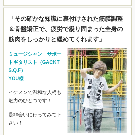
「その確かな知識に裏付けされた筋膜調整
＆骨盤矯正で、疲労で凝り固まった全身の
筋肉をしっかりと緩めてくれます」
ミュージシャン サポー
トギタリスト（GACKT
S.Q.F）
YOU様
イケメンで温和な人柄も
魅力のひとつです！
是非会いに行ってみて下
さい！